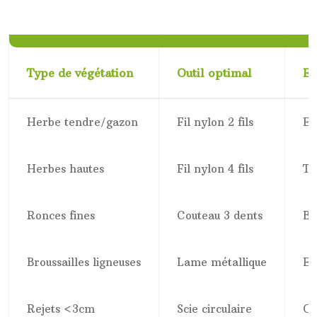
Type de végétation
Outil optimal
Ef
Herbe tendre/gazon
Fil nylon 2 fils
Ex
Herbes hautes
Fil nylon 4 fils
Tr
Ronces fines
Couteau 3 dents
Bo
Broussailles ligneuses
Lame métallique
Ex
Rejets <3cm
Scie circulaire
Op